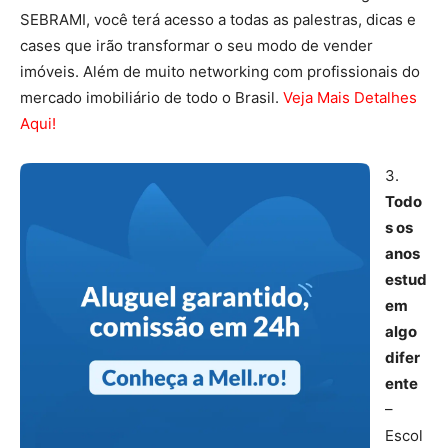
SEBRAMI, você terá acesso a todas as palestras, dicas e
cases que irão transformar o seu modo de vender
imóveis. Além de muito networking com profissionais do
mercado imobiliário de todo o Brasil.
Veja Mais Detalhes
Aqui!
3.
Todo
s os
anos
estud
em
algo
difer
ente
–
Escol