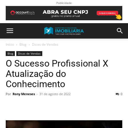
Publicidade
Início
Blog
Dicas de Vendas
Blog
Dicas de Vendas
O Sucesso Profissional X
Atualização do
Conhecimento
Por
Rony Meneses
-
31 de agosto de 2022
0