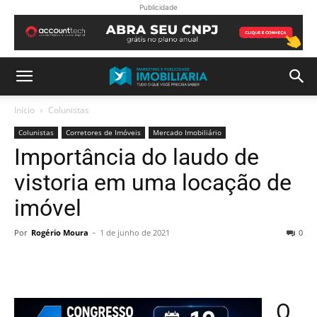
Publicidade
Início
Colunistas
Colunistas
Corretores de Imóveis
Mercado Imobiliário
Importância do laudo de
vistoria em uma locação de
imóvel
Por
Rogério Moura
-
1 de junho de 2021
0
O