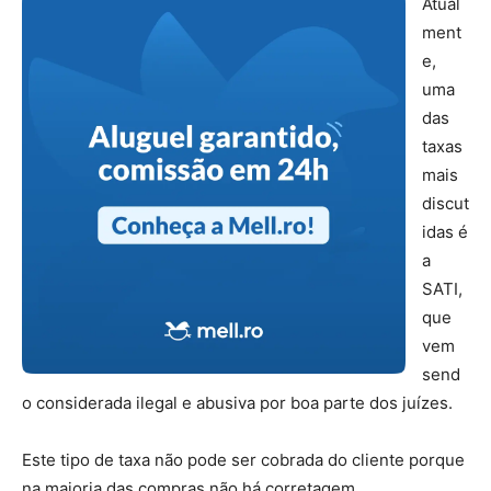
Atual
ment
e,
uma
das
taxas
mais
discut
idas é
a
SATI,
que
vem
send
o considerada ilegal e abusiva por boa parte dos juízes.
Este tipo de taxa não pode ser cobrada do cliente porque
na maioria das compras não há corretagem.