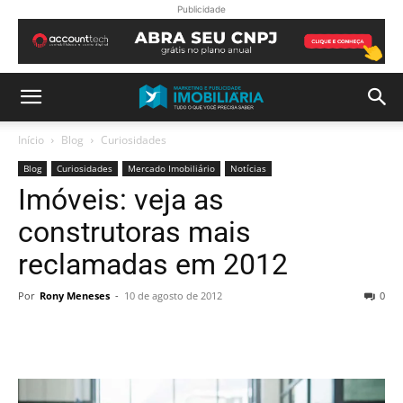
Publicidade
Início
Blog
Curiosidades
Blog
Curiosidades
Mercado Imobiliário
Notícias
Imóveis: veja as
construtoras mais
reclamadas em 2012
Por
Rony Meneses
-
10 de agosto de 2012
0