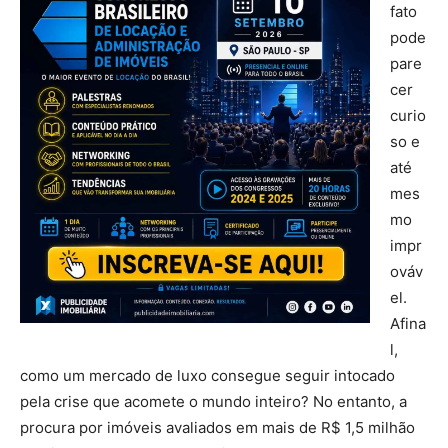
fato
pode
pare
cer
curio
so e
até
mes
mo
impr
ováv
el.
Afina
l,
como um mercado de luxo consegue seguir intocado
pela crise que acomete o mundo inteiro? No entanto, a
procura por imóveis avaliados em mais de R$ 1,5 milhão