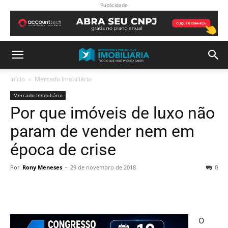
Publicidade
Início
Mercado Imobiliário
Mercado Imobiliário
Por que imóveis de luxo não
param de vender nem em
época de crise
Por
Rony Meneses
-
29 de novembro de 2018
0
O