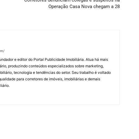
Corretores denunciam colegas e suspeitos na
Operação Casa Nova chegam a 28
om/
undador e editor do Portal Publicidade Imobiliária. Atua há mais
ário, produzindo conteúdos especializados sobre marketing,
biliário, tecnologia e tendências do setor. Seu trabalho é voltado
alidade para corretores de imóveis, imobiliárias e demais
iário.