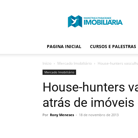
Portal
Publicidade
Imobiliária
PAGINA INICIAL
CURSOS E PALESTRAS
Início
Mercado Imobiliário
House-hunters vasculha
Mercado Imobiliário
House-hunters v
atrás de imóveis
Por
Rony Meneses
-
18 de novembro de 2013