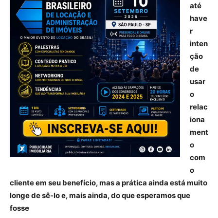
até
have
r
inten
ção
de
usar
o
relac
iona
ment
o
com
o
cliente em seu benefício, mas a prática ainda está muito
longe de sê-lo e, mais ainda, do que esperamos que
fosse