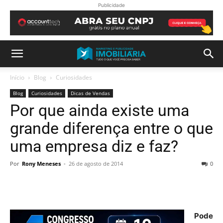
Publicidade
Início
Blog
Curiosidades
Blog
Curiosidades
Dicas de Vendas
Por que ainda existe uma
grande diferença entre o que
uma empresa diz e faz?
Por
Rony Meneses
-
26 de agosto de 2014
0
Pode