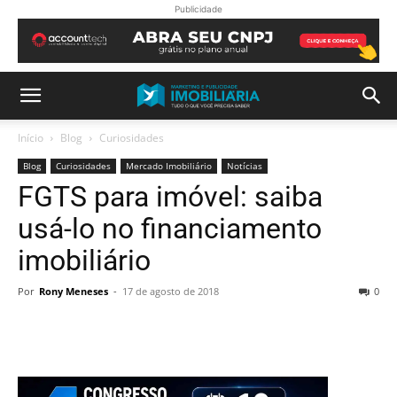
Publicidade
Início
Blog
Curiosidades
Blog
Curiosidades
Mercado Imobiliário
Notícias
FGTS para imóvel: saiba
usá-lo no financiamento
imobiliário
Por
Rony Meneses
-
17 de agosto de 2018
0