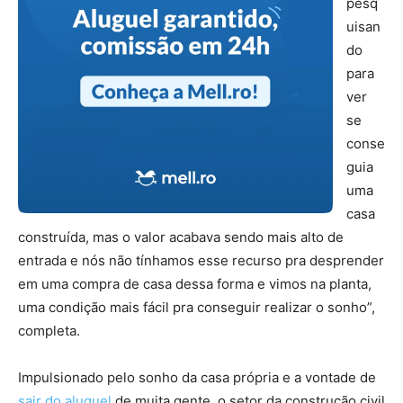
pesq
uisan
do
para
ver
se
conse
guia
uma
casa
construída, mas o valor acabava sendo mais alto de
entrada e nós não tínhamos esse recurso pra desprender
em uma compra de casa dessa forma e vimos na planta,
uma condição mais fácil pra conseguir realizar o sonho”,
completa.
Impulsionado pelo sonho da casa própria e a vontade de
sair do aluguel
de muita gente, o setor da construção civil