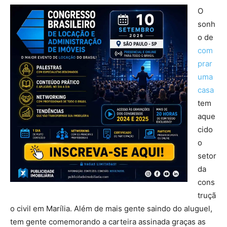
O
sonh
o de
com
prar
uma
casa
tem
aque
cido
o
setor
da
cons
truçã
o civil em Marília. Além de mais gente saindo do aluguel,
tem gente comemorando a carteira assinada graças as