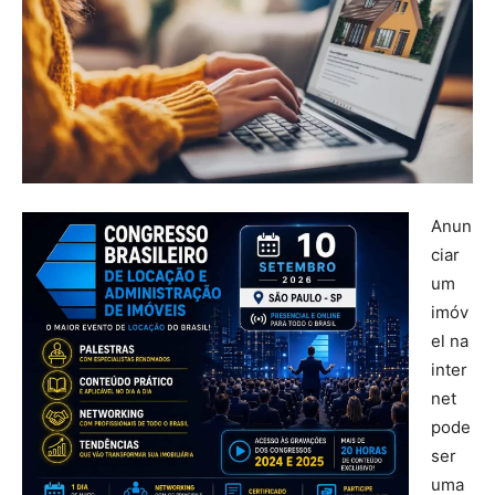
Anun
ciar
um
imóv
el na
inter
net
pode
ser
uma