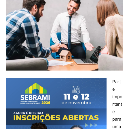
Part
e
impo
rtant
e
para
uma