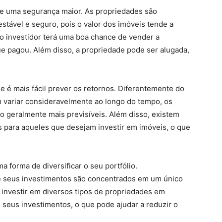
e
u
ma
se
g
uran
ça
ma
ior
.
As
prop
ried
ades
s
ão
est
á
vel
e
se
g
uro
,
po
is
o
val
or
dos
im
ó
ve
is
tend
e
a
o
invest
id
or
ter
á
u
ma
bo
a
chance
de
v
ender
a
ue
pag
ou
.
Al
é
m
dis
so
,
a
prop
ried
ade
p
ode
ser
al
ug
ada
,
e
é
m
ais
f
á
cil
pre
ver
os
ret
orn
os
.
D
if
erent
ement
e
do
m
vari
ar
consider
a
vel
ment
e
a
o
long
o
do
tempo
,
os
ão
g
eral
ment
e
m
ais
pre
vis
í
ve
is
.
Al
é
m
dis
so
,
exist
em
s
para
aqu
el
es
que
des
e
jam
invest
ir
em
im
ó
ve
is
,
o
que
ma
form
a
de
divers
ific
ar
o
se
u
port
f
ó
lio
.
e
se
us
invest
iment
os
s
ão
concent
rad
os
em
um
ú
n
ico
invest
ir
em
divers
os
tip
os
de
prop
ried
ades
em
s
se
us
invest
iment
os
,
o
que
p
ode
a
jud
ar
a
redu
z
ir
o