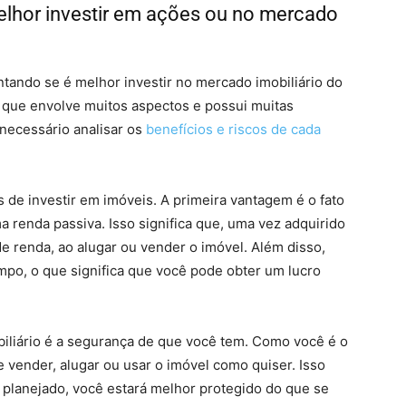
elhor investir em ações ou no mercado
nt
ando
se
é
mel
hor
invest
ir
no mercado imobiliário
do
que
env
olve
m
uit
os
aspect
os
e
poss
ui
m
uit
as
necess
á
rio
anal
is
ar
os
benef
í
ci
os
e
r
isc
os
de
c
ada
s
de
invest
ir
em
im
ó
ve
is
.
A
prime
ira
v
ant
ag
em
é
o
fat
o
a
rend
a
pass
iva
.
Is
so
signific
a
que
,
u
ma
ve
z
ad
qu
ir
ido
e
rend
a
,
a
o
al
ugar
o
u
v
ender
o
im
ó
vel
.
Al
é
m
dis
so
,
mpo
,
o
que
signific
a
que
voc
ê
p
ode
ob
ter
um
luc
ro
liário
é
a
se
g
uran
ça
de
que
voc
ê
tem
.
Com
o
voc
ê
é
o
e
v
ender
,
al
ugar
o
u
us
ar
o
im
ó
vel
com
o
qu
iser
.
Is
so
plane
j
ado
,
voc
ê
est
ar
á
mel
hor
prote
g
ido
do
que
se