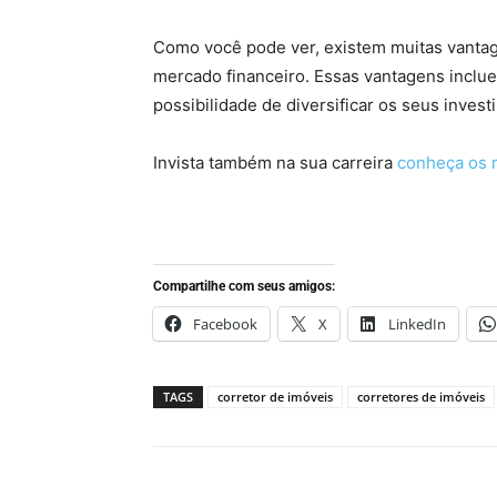
Com
o
voc
ê
p
ode
ver
,
exist
em
m
uit
as
v
ant
a
merc
ado
finance
iro
.
Ess
as
v
ant
ag
ens
incl
u
poss
ib
il
id
ade
de
divers
ific
ar
os
se
us
invest
Invista também na sua carreira
conheça os 
Compartilhe com seus amigos:
Facebook
X
LinkedIn
TAGS
corretor de imóveis
corretores de imóveis