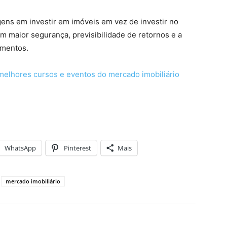
g
ens
em
invest
ir
em
im
ó
ve
is
em
ve
z
de
invest
ir
no
em
ma
ior
se
g
uran
ça
,
pre
vis
ib
il
id
ade
de
ret
orn
os
e
a
iment
os
.
melhores cursos e eventos do mercado imobiliário
WhatsApp
Pinterest
Mais
mercado imobiliário