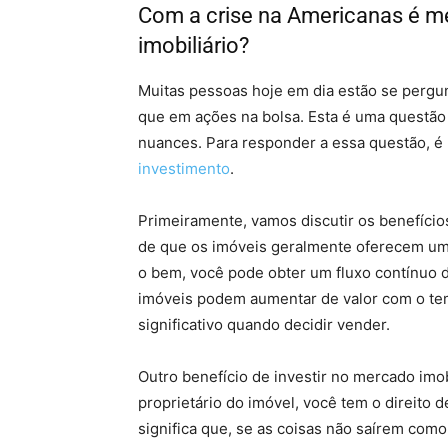
Com a crise na Americanas é m
imobiliário?
M
uit
as
p
ess
o
as
ho
je
em
d
ia
est
ão
se
per
g
u
que
em
a
ç
õ
es
na
b
ols
a
.
Est
a
é
u
ma
quest
ão
nuances
.
Par
a
respond
er
a
ess
a
quest
ão
,
é
invest
iment
o
.
Prime
ir
ament
e
,
v
am
os
disc
ut
ir
os
benef
í
ci
o
de
que
os
im
ó
ve
is
g
eral
ment
e
of
ere
ce
m
u
m
o
be
m
,
voc
ê
p
ode
ob
ter
um
flux
o
cont
ín
uo
d
im
ó
ve
is
pod
em
a
ument
ar
de
val
or
com
o
te
signific
at
ivo
qu
ando
dec
id
ir
v
ender
.
Out
ro
benef
í
c
io
de
invest
ir
no mercado imobi
propriet
á
rio
do
im
ó
vel
,
voc
ê
tem
o
dire
ito
d
signific
a
que
,
se
as
co
is
as
n
ão
sa
í
rem
com
o