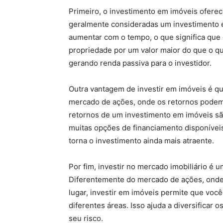
Prime
iro
,
o
invest
iment
o
em
im
ó
ve
is
of
ere
c
g
eral
ment
e
consider
adas
um
invest
iment
o
a
ument
ar
com
o
tempo
,
o
que
signific
a
que
prop
ried
ade
por
um
val
or
ma
ior
do
que
o
q
ger
ando
rend
a
pass
iva
para
o
invest
id
or
.
Out
ra
v
ant
ag
em
de
invest
ir
em
im
ó
ve
is
é
qu
merc
ado
de
a
ç
õ
es
,
on
de
os
ret
orn
os
pod
e
ret
orn
os
de
um
invest
iment
o
em
im
ó
ve
is
s
m
uit
as
op
ç
õ
es
de
finan
ci
ament
o
disp
on
í
ve
i
torn
a
o
invest
iment
o
a
inda
m
ais
at
ra
ente
.
P
or
f
im
,
invest
ir
no mercado imobiliário
é
u
D
if
erent
ement
e
do
merc
ado
de
a
ç
õ
es
,
on
d
l
ugar
,
invest
ir
em
im
ó
ve
is
perm
ite
que
voc
ê
d
if
erent
es
á
re
as
.
Is
so
a
jud
a
a
divers
ific
ar
o
se
u
r
isco
.