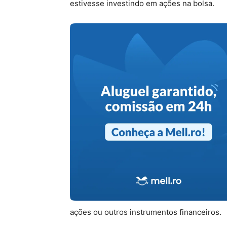
est
ives
se
invest
ind
o
em
a
ç
õ
es
na
b
ols
a
.
a
ç
õ
es
o
u
out
ros
instrument
os
finance
i
ros
.