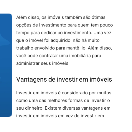
Al
é
m
dis
so
,
os
im
ó
ve
is
t
amb
é
m
s
ão
ó
tim
as
op
ç
õ
es
de
invest
iment
o
para
qu
em
tem
p
ou
co
tempo
para
ded
ic
ar
a
o
invest
iment
o
.
U
ma
ve
z
que
o
im
ó
vel
fo
i
ad
qu
ir
ido
,
n
ão
h
á
m
uit
o
tr
abal
ho
en
vol
vid
o
para
mant
ê
–
lo
.
Al
é
m
dis
so
,
voc
ê
p
ode
contr
atar
um
a imobiliária
para
administrar seus imóveis
.
Vantagens de investir em imóveis
Invest
ir
em
im
ó
ve
is
é
consider
ado
por
m
uit
os
com
o
u
ma
d
as
mel
h
ores
form
as
de
invest
ir
o
se
u
din
he
iro
.
Ex
ist
em
divers
as
v
ant
ag
ens
em
invest
ir
em
im
ó
ve
is
em
ve
z
de
invest
ir
em