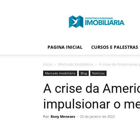
Portal
Publicidade
Imobiliária
PAGINA INICIAL
CURSOS E PALESTRAS
Início
Mercado Imobiliário
A crise da Americanas 
Mercado Imobiliário
Blog
Notícias
A crise da Amer
impulsionar o me
Por
Rony Meneses
-
25 de janeiro de 2023