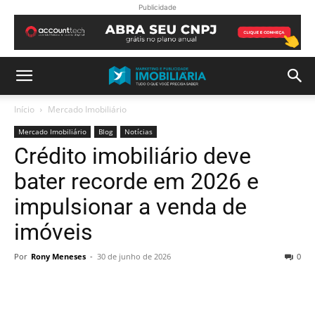
Publicidade
Início
Mercado Imobiliário
Mercado Imobiliário
Blog
Notícias
Crédito imobiliário deve
bater recorde em 2026 e
impulsionar a venda de
imóveis
Por
Rony Meneses
-
30 de junho de 2026
0