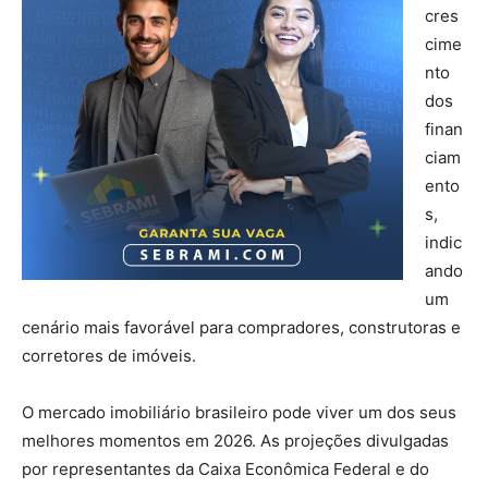
cres
cime
nto
dos
finan
ciam
ento
s,
indic
ando
um
cenário mais favorável para compradores, construtoras e
corretores de imóveis.
O mercado imobiliário brasileiro pode viver um dos seus
melhores momentos em 2026. As projeções divulgadas
por representantes da Caixa Econômica Federal e do