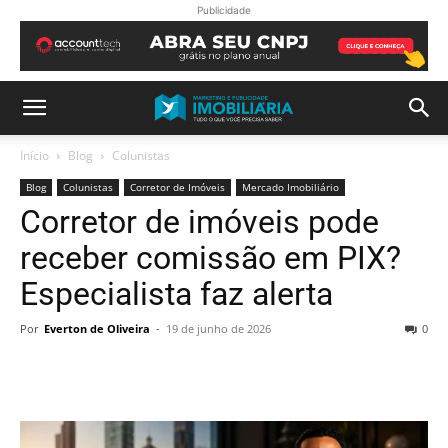
Publicidade
Início
Blog
Colunistas
Blog
Colunistas
Corretor de Imóveis
Mercado Imobiliário
Corretor de imóveis pode
receber comissão em PIX?
Especialista faz alerta
Por
Everton de Oliveira
-
19 de junho de 2026
0