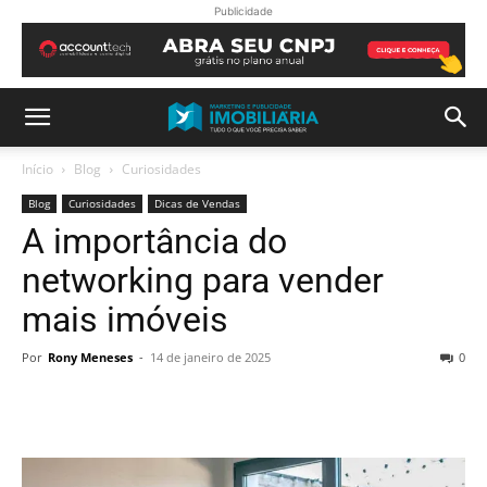
Publicidade
Início
Blog
Curiosidades
Blog
Curiosidades
Dicas de Vendas
A importância do
networking para vender
mais imóveis
Por
Rony Meneses
-
14 de janeiro de 2025
0