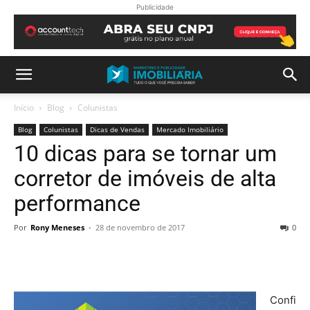
Publicidade
Início
Blog
Colunistas
Blog
Colunistas
Dicas de Vendas
Mercado Imobiliário
10 dicas para se tornar um
corretor de imóveis de alta
performance
Por
Rony Meneses
-
28 de novembro de 2017
0
Confi