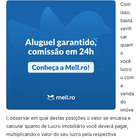
Com
isso,
basta
verifi
car
quant
o
você
lucro
u com
a
venda
do
imóve
l, observar em qual destas posições o valor se encaixa e
calcular quanto de Lucro Imobiliário você deverá pagar,
multiplicando o valor do seu lucro pela respectiva