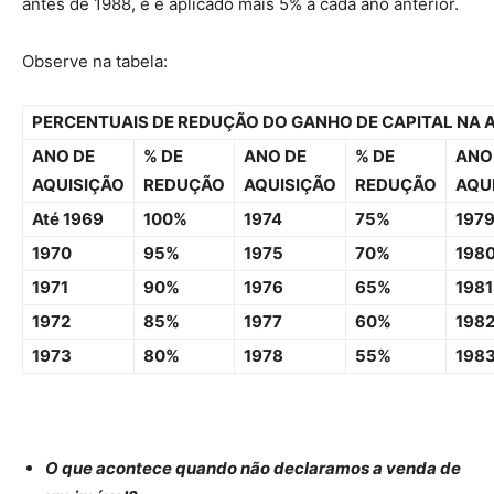
antes de 1988, e é aplicado mais 5% a cada ano anterior.
Observe na tabela:
PERCENTUAIS DE REDUÇÃO DO GANHO DE CAPITAL NA 
ANO DE
% DE
ANO DE
% DE
ANO
AQUISIÇÃO
REDUÇÃO
AQUISIÇÃO
REDUÇÃO
AQU
Até 1969
100%
1974
75%
197
1970
95%
1975
70%
198
1971
90%
1976
65%
1981
1972
85%
1977
60%
198
1973
80%
1978
55%
198
O que acontece quando não declaramos a venda de