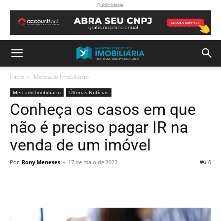
Publicidade
Início
Mercado Imobiliário
Mercado Imobiliário
Últimas Notícias
Conheça os casos em que
não é preciso pagar IR na
venda de um imóvel
Por
Rony Meneses
-
17 de maio de 2022
0