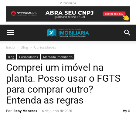
Publicidade
Início
Blog
Curiosidades
Blog
Curiosidades
Mercado Imobiliário
Comprei um imóvel na
planta. Posso usar o FGTS
para comprar outro?
Entenda as regras
Por
Rony Meneses
-
6 de junho de 2026
0