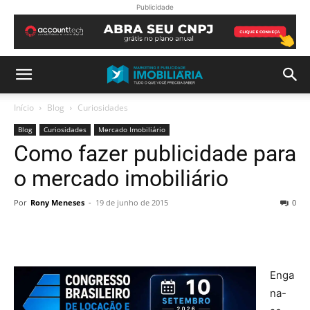
Publicidade
Início
Blog
Curiosidades
Blog
Curiosidades
Mercado Imobiliário
Como fazer publicidade para
o mercado imobiliário
Por
Rony Meneses
-
19 de junho de 2015
0
Enga
na-