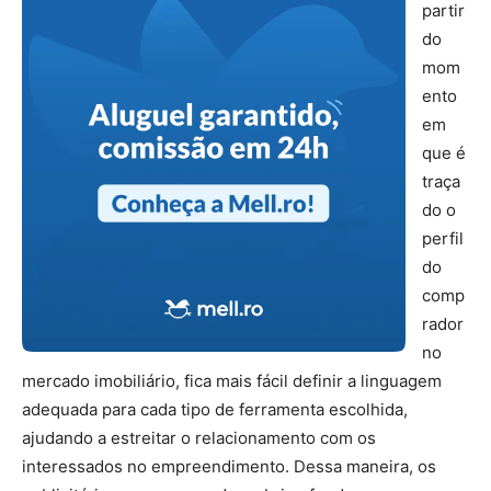
partir
do
mom
ento
em
que é
traça
do o
perfil
do
comp
rador
no
mercado imobiliário, fica mais fácil definir a linguagem
adequada para cada tipo de ferramenta escolhida,
ajudando a estreitar o relacionamento com os
interessados no empreendimento. Dessa maneira, os