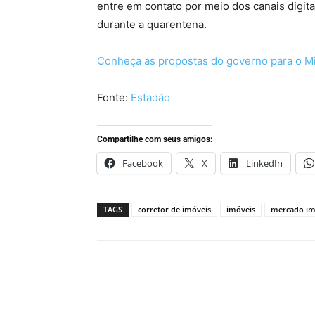
entre em contato por meio dos canais digit
durante a quarentena.
Conheça as propostas do governo para o M
Fonte:
Estadão
Compartilhe com seus amigos:
Facebook
X
LinkedIn
TAGS
corretor de imóveis
imóveis
mercado imo