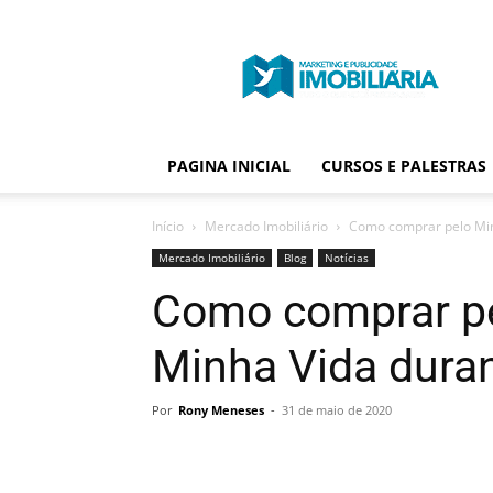
Portal
Publicidade
Imobiliária
PAGINA INICIAL
CURSOS E PALESTRAS
Início
Mercado Imobiliário
Como comprar pelo Min
Mercado Imobiliário
Blog
Notícias
Como comprar p
Minha Vida dura
Por
Rony Meneses
-
31 de maio de 2020