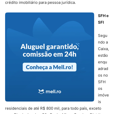
crédito imobiliário para pessoa jurídica.
SFH e
SFI
Segu
ndo a
Caixa,
estão
enqu
adrad
os no
SFH
os
imóve
is
residenciais de até R$ 800 mil, para todo país, exceto