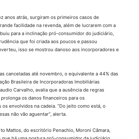
z anos atrás, surgiram os primeiros casos de
grande facilidade na revenda, além de lucrarem com a
ibuiu para a inclinação pró-consumidor do judiciário,
sprudência que foi criada aos poucos e passou
nverteu, isso se mostrou danoso aos incorporadores e
das canceladas até novembro, o equivalente a 44% das
ção Brasileira de Incorporadoras Imobiliárias
laudio Carvalho, avalia que a ausência de regras
 prolonga os danos financeiros para os
 os envolvidos na cadeia. “Do jeito como está, o
sas não vão aguentar”, alerta.
rto Mattos, do escritório Penachio, Moroni Câmara,
 que há uma postura pró-consumidor da judiciário,