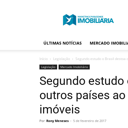
Portal
Publicidade
Imobiliária
ÚLTIMAS NOTÍCIAS
MERCADO IMOBILI
Início
Legislação
Segundo estudo o Brasil destoa de
Legislação
Mercado Imobiliário
Segundo estudo o
outros países ao 
imóveis
Por
Rony Meneses
-
5 de fevereiro de 2017