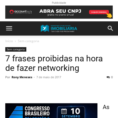
Publicidade
Início
Sem categoria
Sem categoria
7 frases proibidas na hora
de fazer networking
Por
Rony Meneses
-
7 de maio de 2017
0
As