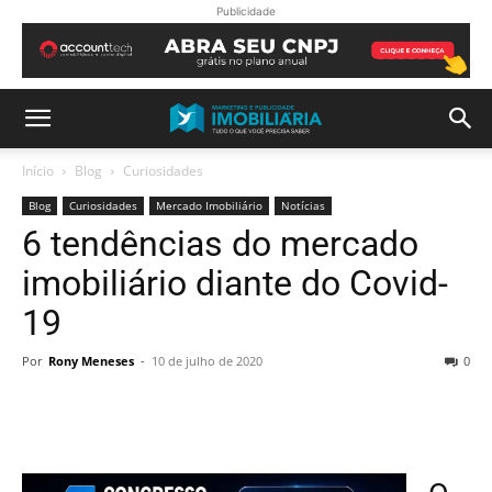
Publicidade
Início
Blog
Curiosidades
Blog
Curiosidades
Mercado Imobiliário
Notícias
6 tendências do mercado
imobiliário diante do Covid-
19
Por
Rony Meneses
-
10 de julho de 2020
0