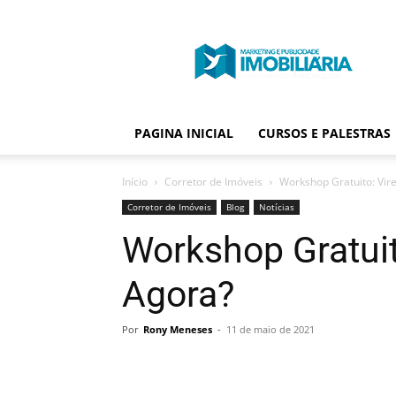
Portal
Publicidade
Imobiliária
PAGINA INICIAL
CURSOS E PALESTRAS
Início
Corretor de Imóveis
Workshop Gratuito: Vire
Corretor de Imóveis
Blog
Notícias
Workshop Gratuito
Agora?
Por
Rony Meneses
-
11 de maio de 2021