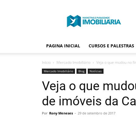
Portal
Publicidade
Imobiliária
PAGINA INICIAL
CURSOS E PALESTRAS
Início
Mercado Imobiliário
Veja o que mudou no fi
Mercado Imobiliário
Blog
Notícias
Veja o que mudo
de imóveis da Ca
Por
Rony Meneses
-
29 de setembro de 2017