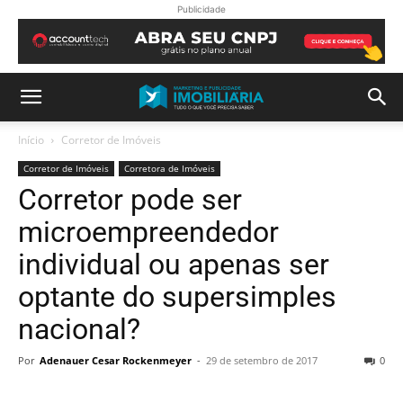
Publicidade
Início
Corretor de Imóveis
Corretor de Imóveis
Corretora de Imóveis
Corretor pode ser
microempreendedor
individual ou apenas ser
optante do supersimples
nacional?
Por
Adenauer Cesar Rockenmeyer
-
29 de setembro de 2017
0