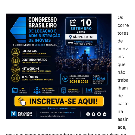
Os
corre
tores
de
imóv
eis
que
não
traba
lham
de
carte
ira
assin
ada,
mas sim como empreendedores no setor de serviços do