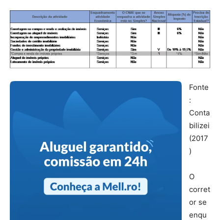
Fonte
:
Conta
bilizei
(2017
)
O
corret
or se
enqu