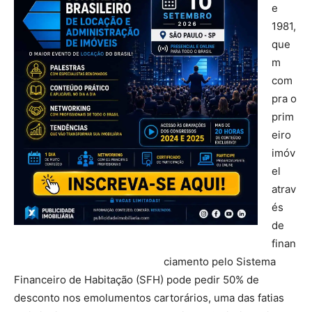
e
1981,
que
m
com
pra o
prim
eiro
imóv
el
atrav
és
de
finan
ciamento pelo Sistema
Financeiro de Habitação (SFH) pode pedir 50% de
desconto nos emolumentos cartorários, uma das fatias