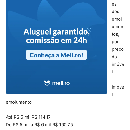
es
dos
emol
umen
tos,
por
preço
do
imóve
l
Imóve
l
emolumento
Até R$ 5 mil R$ 114,17
De R$ 5 mil a R$ 6 mil R$ 160,75