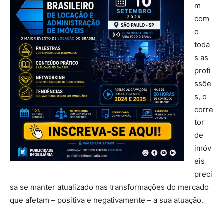
m
com
o
toda
s as
profi
ssõe
s, o
corre
tor
de
imóv
eis
preci
sa se manter atualizado nas transformações do mercado
que afetam – positiva e negativamente – a sua atuação.