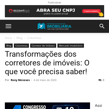
Publicidade
Início
Blog
Colunistas
Blog
Colunistas
Corretor de Imóveis
Mercado Imobiliário
Transformações dos
corretores de imóveis: O
que você precisa saber!
Por
Rony Meneses
-
4 de maio de 2020
0
Assi