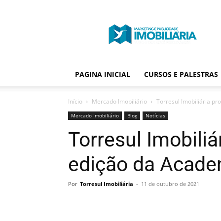
Portal
Publicidade
Imobiliária
PAGINA INICIAL
CURSOS E PALESTRAS
Início
Mercado Imobiliário
Torresul Imobiliária p
Mercado Imobiliário
Blog
Notícias
Torresul Imobili
edição da Acade
Por
Torresul Imobiliária
-
11 de outubro de 2021