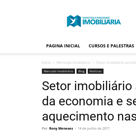
Portal
Publicidade
Imobiliária
PAGINA INICIAL
CURSOS E PALESTRAS
Início
Mercado Imobiliário
Setor imobiliário acre
Mercado Imobiliário
Blog
Notícias
Setor imobiliári
da economia e se
aquecimento na
Por
Rony Meneses
-
14 de junho de 2017