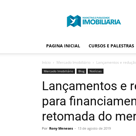
Portal
Publicidade
Imobiliária
PAGINA INICIAL
CURSOS E PALESTRAS
Início
Mercado Imobiliário
Lançamentos e redução 
Mercado Imobiliário
Blog
Notícias
Lançamentos e r
para financiamen
retomada do mer
Por
Rony Meneses
-
13 de agosto de 2019