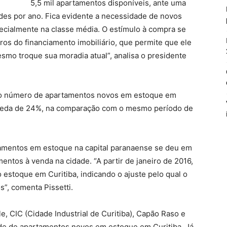
5,5 mil apartamentos disponíveis, ante uma
des por ano. Fica evidente a necessidade de novos
ecialmente na classe média. O estímulo à compra se
ros do financiamento imobiliário, que permite que ele
esmo troque sua moradia atual”, analisa o presidente
o número de apartamentos novos em estoque em
 queda de 24%, na comparação com o mesmo período de
rtamentos em estoque na capital paranaense se deu em
ntos à venda na cidade. “A partir de janeiro de 2016,
estoque em Curitiba, indicando o ajuste pelo qual o
”, comenta Pissetti.
e, CIC (Cidade Industrial de Curitiba), Capão Raso e
de de apartamentos novos em estoque em Curitiba. Já