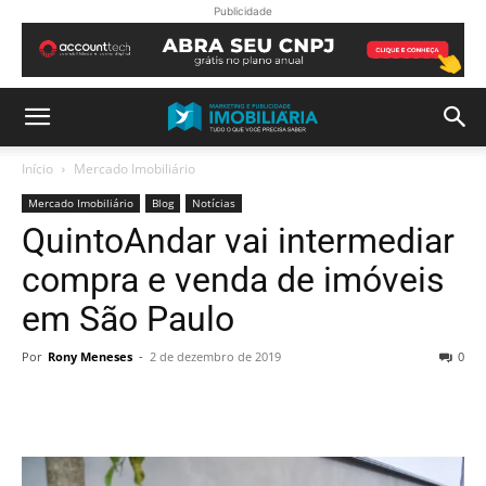
Publicidade
Início
Mercado Imobiliário
Mercado Imobiliário
Blog
Notícias
QuintoAndar vai intermediar
compra e venda de imóveis
em São Paulo
Por
Rony Meneses
-
2 de dezembro de 2019
0