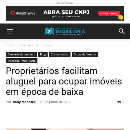
Publicidade
Início
Corretor de Imóveis
Corretor de Imóveis
Blog
Curiosidades
Dicas de Vendas
Mercado Imobiliário
Proprietários facilitam
aluguel para ocupar imóveis
em época de baixa
Por
Rony Meneses
-
21 de junho de 2017
0