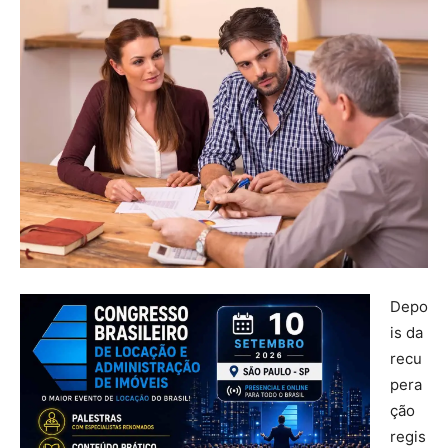
Depo
is da
recu
pera
ção
regis