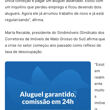
única condição é pagar um aluguel adiantado. Estou com
um inquilino que perdeu emprego e ficou devendo dois
alugueis. Agora ele já arrumou trabalho de novo e já está
regularizando”, afirma.
Marta Recalde, presidente do Sindimóveis (Sindicato dos
Corretores de Imóveis de Mato Grosso do Sul) afirma que
a crise no setor começou ano passado como reflexo da
taxa de desocupação.
“Exist
em
realm
ente
muito
s
imóve
is