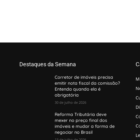
Destaques da Semana
C
Corretor de imóveis precisa
M
emitir nota fiscal da comissão?
No
Entenda quando ela é
obrigatória
C
30 de julho de 2026
D
Reforma Tributária deve
Co
mexer no preço final dos
Co
imóveis e mudar a forma de
negociar no Brasil
Le
13 de julho de 2026