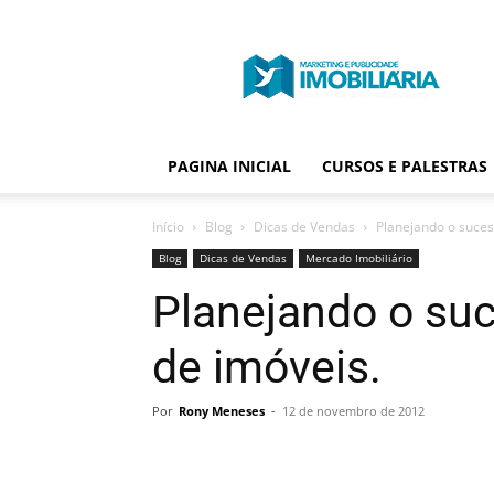
Portal
Publicidade
Imobiliária
PAGINA INICIAL
CURSOS E PALESTRAS
Início
Blog
Dicas de Vendas
Planejando o suces
Blog
Dicas de Vendas
Mercado Imobiliário
Planejando o su
de imóveis.
Por
Rony Meneses
-
12 de novembro de 2012