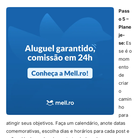
Pass
o 5 –
Plane
je-
se:
Es
se é o
mom
ento
de
criar
o
camin
ho
para
atingir seus objetivos. Faça um calendário, anote datas
comemorativas, escolha dias e horários para cada post e