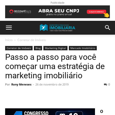
Publicidade
Início
Corretor de Imóveis
Corretor de Imóveis
Blog
Marketing Digital
Mercado Imobiliário
Passo a passo para você
começar uma estratégia de
marketing imobiliário
Por
Rony Meneses
-
26 de novembro de 2019
0
O