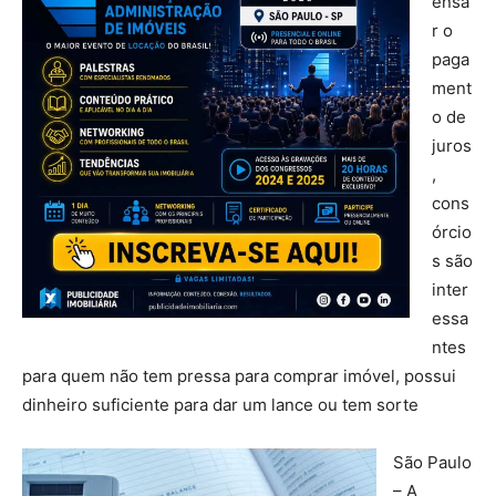
ensa
r o
paga
ment
o de
juros
,
cons
órcio
s são
inter
essa
ntes
para quem não tem pressa para comprar imóvel, possui
dinheiro suficiente para dar um lance ou tem sorte
São Paulo
– A