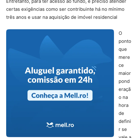
Entretanto, para ter acesso ao fundo, é preciso atender
certas exigências como ser contribuinte há no mínimo
três anos e usar na aquisição de imóvel residencial
O
ponto
que
mere
ce
maior
pond
eraçã
o na
hora
de
defini
r se
vale a