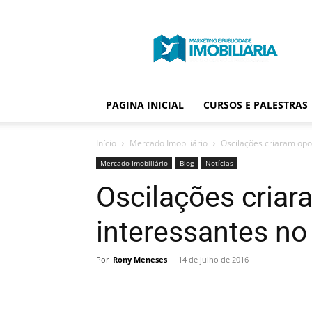
Portal
Publicidade
Imobiliária
PAGINA INICIAL
CURSOS E PALESTRAS
Início
Mercado Imobiliário
Oscilações criaram opo
Mercado Imobiliário
Blog
Notícias
Oscilações cria
interessantes no
Por
Rony Meneses
-
14 de julho de 2016