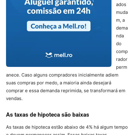
ados
muda
m, a
dema
nda
do
comp
rador
perm
anece. Caso alguns compradores inicialmente adiem
suas compras por medo, a maioria ainda desejará
comprar e essa demanda reprimida, se transformará em
vendas.
As taxas de hipoteca são baixas
As taxas de hipoteca estão abaixo de 4% há algum tempo
e devem permanecer assim. Essas baixas taxas