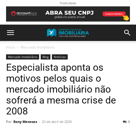
Publicidade
Início
Mercado Imobiliário
Mercado Imobiliário
Blog
Notícias
Especialista aponta os
motivos pelos quais o
mercado imobiliário não
sofrerá a mesma crise de
2008
Por
Rony Meneses
-
22 de abril de 2020
0