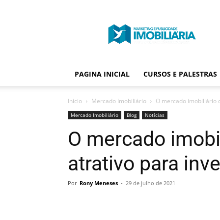
Portal
Publicidade
Imobiliária
PAGINA INICIAL
CURSOS E PALESTRAS
Início
Mercado Imobiliário
O mercado imobiliário c
Mercado Imobiliário
Blog
Notícias
O mercado imobil
atrativo para inv
Por
Rony Meneses
-
29 de julho de 2021