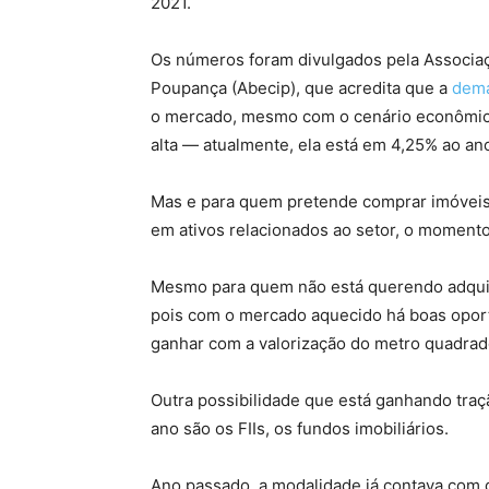
2021.
Os números foram divulgados pela Associaçã
Poupança (Abecip), que acredita que a
dema
o mercado, mesmo com o cenário econômico 
alta — atualmente, ela está em 4,25% ao an
Mas e para quem pretende comprar imóveis c
em ativos relacionados ao setor, o momento
Mesmo para quem não está querendo adquir
pois com o mercado aquecido há boas oport
ganhar com a valorização do metro quadrado
Outra possibilidade que está ganhando traç
ano são os FIIs, os fundos imobiliários.
Ano passado, a modalidade já contava com q