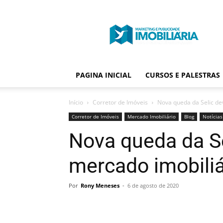
Portal
Publicidade
Imobiliária
PAGINA INICIAL
CURSOS E PALESTRAS
Início
Corretor de Imóveis
Nova queda da Selic de
Corretor de Imóveis
Mercado Imobiliário
Blog
Notícias
Nova queda da S
mercado imobiliá
Por
Rony Meneses
-
6 de agosto de 2020