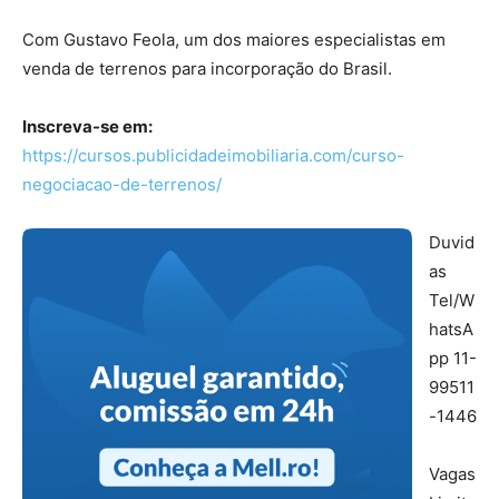
Com Gustavo Feola, um dos maiores especialistas em
venda de terrenos para incorporação do Brasil.
Inscreva-se em:
https://cursos.publicidadeimobiliaria.com/curso-
negociacao-de-terrenos/
Duvid
as
Tel/W
hatsA
pp 11-
99511
-1446
Vagas