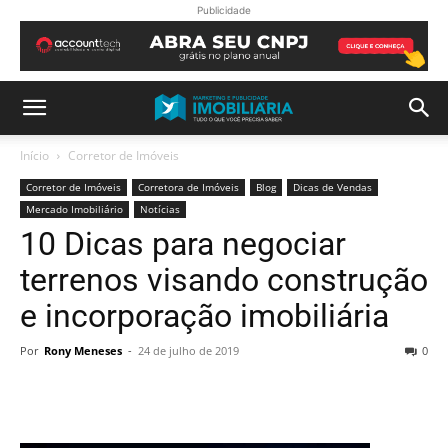
Publicidade
Início
Corretor de Imóveis
Corretor de Imóveis
Corretora de Imóveis
Blog
Dicas de Vendas
Mercado Imobiliário
Notícias
10 Dicas para negociar
terrenos visando construção
e incorporação imobiliária
Por
Rony Meneses
-
24 de julho de 2019
0