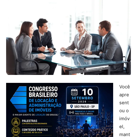
Você
apre
sent
ou o
imóv
el,
mant