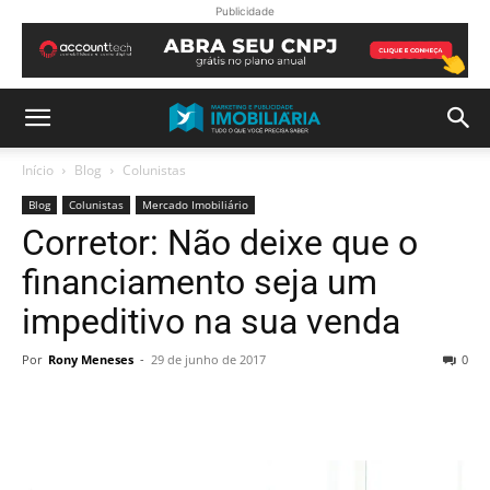
Publicidade
Início
Blog
Colunistas
Blog
Colunistas
Mercado Imobiliário
Corretor: Não deixe que o
financiamento seja um
impeditivo na sua venda
Por
Rony Meneses
-
29 de junho de 2017
0