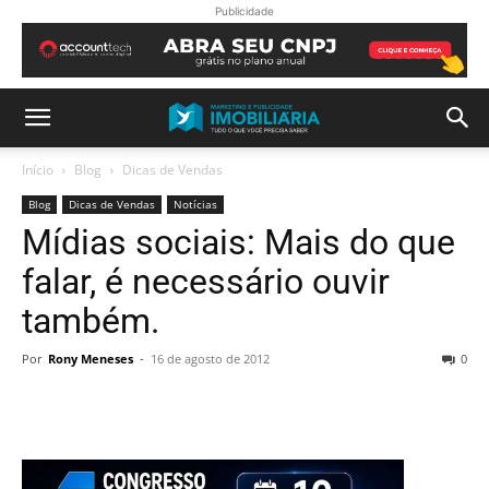
Publicidade
Início
Blog
Dicas de Vendas
Blog
Dicas de Vendas
Notícias
Mídias sociais: Mais do que
falar, é necessário ouvir
também.
Por
Rony Meneses
-
16 de agosto de 2012
0