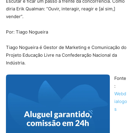
Escutar é ficar um passo à frente da concorrência. Como
diria Erik Qualman: “Ouvir, interagir, reagir e [aí sim,]
vender”.
Por: Tiago Nogueira
Tiago Nogueira é Gestor de Marketing e Comunicação do
Projeto Educação Livre na Confederação Nacional da
Indústria.
Fonte
:
Webd
ialogo
s