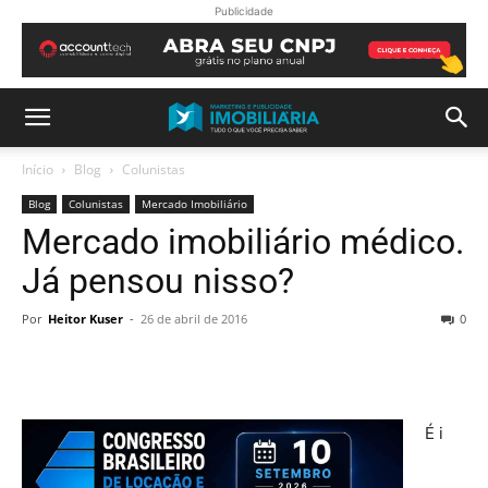
Publicidade
Início
Blog
Colunistas
Blog
Colunistas
Mercado Imobiliário
Mercado imobiliário médico.
Já pensou nisso?
Por
Heitor Kuser
-
26 de abril de 2016
0
É i