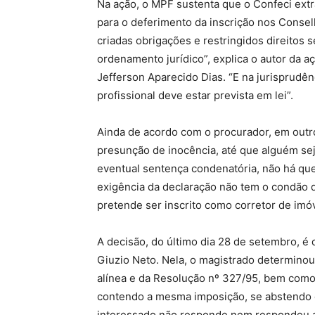
Na ação, o MPF sustenta que o Confeci extr
para o deferimento da inscrição nos Conse
criadas obrigações e restringidos direitos 
ordenamento jurídico”, explica o autor da a
Jefferson Aparecido Dias. “E na jurisprudênc
profissional deve estar prevista em lei”.
Ainda de acordo com o procurador, em outro
presunção de inocência, até que alguém sej
eventual sentença condenatória, não há qu
exigência da declaração não tem o condão 
pretende ser inscrito como corretor de imóv
A decisão, do último dia 28 de setembro, é d
Giuzio Neto. Nela, o magistrado determinou 
alínea e da Resolução nº 327/95, bem como
contendo a mesma imposição, se abstendo de
interessado não responde nem respondeu a i