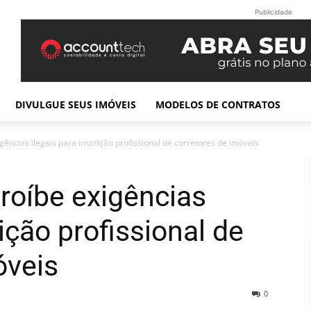
Publicidade
DIVULGUE SEUS IMÓVEIS
MODELOS DE CONTRATOS
igências ilegais para inscrição profissional de corretores de imóveis
proíbe exigências
rição profissional de
óveis
0