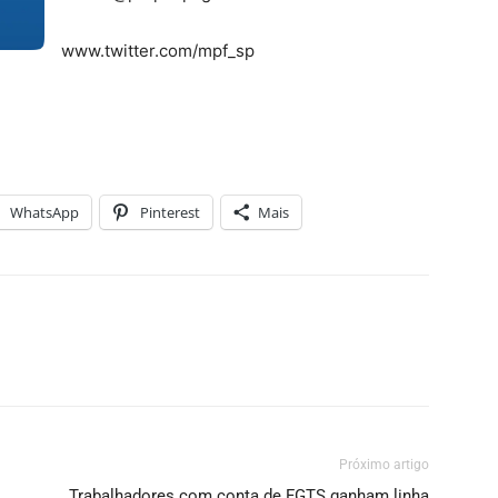
www.twitter.com/mpf_sp
WhatsApp
Pinterest
Mais
Próximo artigo
Trabalhadores com conta de FGTS ganham linha