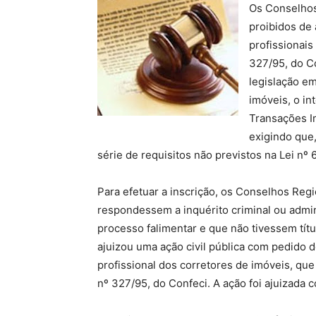
Os Conselhos
proibidos de
profissionais
327/95, do C
legislação em
imóveis, o in
Transações Im
exigindo que
série de requisitos não previstos na Lei nº 
Para efetuar a inscrição, os Conselhos Reg
respondessem a inquérito criminal ou admini
processo falimentar e que não tivessem tít
ajuizou uma ação civil pública com pedido de
profissional dos corretores de imóveis, qu
nº 327/95, do Confeci. A ação foi ajuizada c