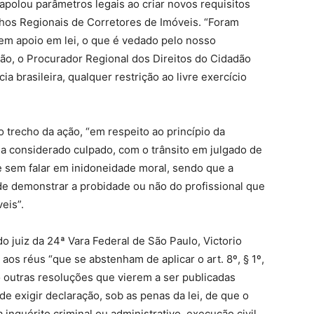
apolou parâmetros legais ao criar novos requisitos
lhos Regionais de Corretores de Imóveis. “Foram
sem apoio em lei, o que é vedado pelo nosso
ção, o Procurador Regional dos Direitos do Cidadão
ia brasileira, qualquer restrição ao livre exercício
 trecho da ação, “em respeito ao princípio da
a considerado culpado, com o trânsito em julgado de
e sem falar em inidoneidade moral, sendo que a
de demonstrar a probidade ou não do profissional que
eis”.
o juiz da 24ª Vara Federal de São Paulo, Victorio
aos réus “que se abstenham de aplicar o art. 8º, § 1º,
 outras resoluções que vierem a ser publicadas
 exigir declaração, sob as penas da lei, de que o
nquérito criminal ou administrativo, execução civil,