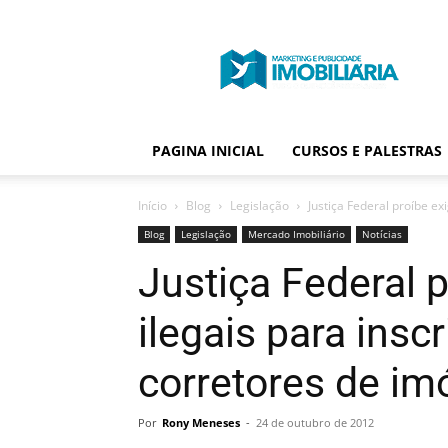
Portal
Publicidade
Imobiliária
PAGINA INICIAL
CURSOS E PALESTRAS
Início
Blog
Legislação
Justiça Federal proíbe ex
Blog
Legislação
Mercado Imobiliário
Notícias
Justiça Federal 
ilegais para insc
corretores de im
Por
Rony Meneses
-
24 de outubro de 2012