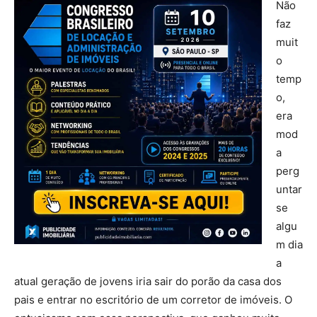
Não
faz
muit
o
temp
o,
era
mod
a
perg
untar
se
algu
m dia
a
atual geração de jovens iria sair do porão da casa dos
pais e entrar no escritório de um corretor de imóveis. O