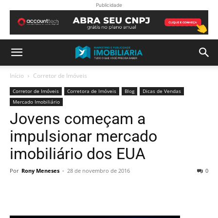
Publicidade
Início
Corretor de Imóveis
Corretor de Imóveis
Corretora de Imóveis
Blog
Dicas de Vendas
Mercado Imobiliário
Jovens começam a
impulsionar mercado
imobiliário dos EUA
Por
Rony Meneses
-
28 de novembro de 2016
0