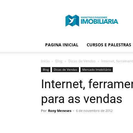
Portal
Publicidade
Imobiliária
PAGINA INICIAL
CURSOS E PALESTRAS
Início
Blog
Dicas de Vendas
Internet, ferramen
Blog
Dicas de Vendas
Mercado Imobiliário
Internet, ferrame
para as vendas
Por
Rony Meneses
-
6 de novembro de 2012