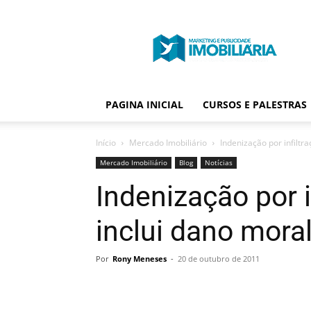
Portal
Publicidade
Imobiliária
PAGINA INICIAL
CURSOS E PALESTRAS
Início
Mercado Imobiliário
Indenização por infiltr
Mercado Imobiliário
Blog
Notícias
Indenização por 
inclui dano mora
Por
Rony Meneses
-
20 de outubro de 2011