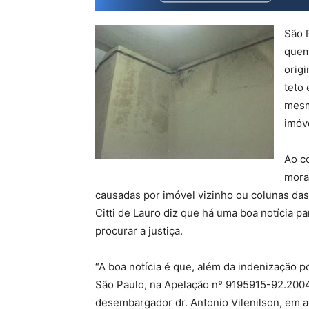
São 
quem
orig
teto 
mesm
imóv
Ao c
mora
causadas por imóvel vizinho ou colunas das
Citti de Lauro diz que há uma boa notícia 
procurar a justiça.
“A boa notícia é que, além da indenização p
São Paulo, na Apelação nº 9195915-92.2004
desembargador dr. Antonio Vilenilson, em a