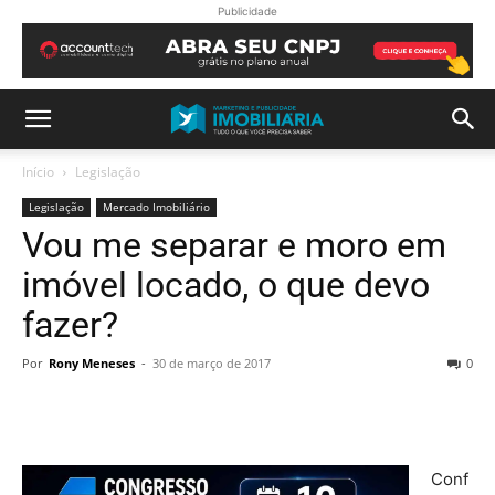
Publicidade
Início
Legislação
Legislação
Mercado Imobiliário
Vou me separar e moro em
imóvel locado, o que devo
fazer?
Por
Rony Meneses
-
30 de março de 2017
0
Conf