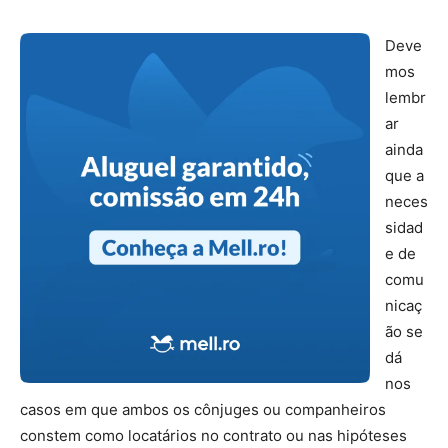
Deve
mos
lembr
ar
ainda
que a
neces
sidad
e de
comu
nicaç
ão se
dá
nos
casos em que ambos os cônjuges ou companheiros
constem como locatários no contrato ou nas hipóteses