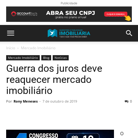
Publicidade
Início
Mercado Imobiliário
Mercado Imobiliário
Blog
Notícias
Guerra dos juros deve
reaquecer mercado
imobiliário
Por
Rony Meneses
-
7 de outubro de 2019
0
O