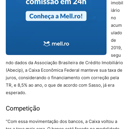
imobil
iário
no
acum
ulado
de
2019,
segu
ndo dados da Associação Brasileira de Crédito Imobiliário
(Abecip), a Caixa Econômica Federal manteve sua taxa de
juros, considerando o financiamento com correção pela
TR, e 8,5% ao ano, o que de acordo com Sasso, já era
esperado.
Competição
“Com essa movimentação dos bancos, a Caixa voltou a
ter a taxa mais cara. O banco está focado na modalidade