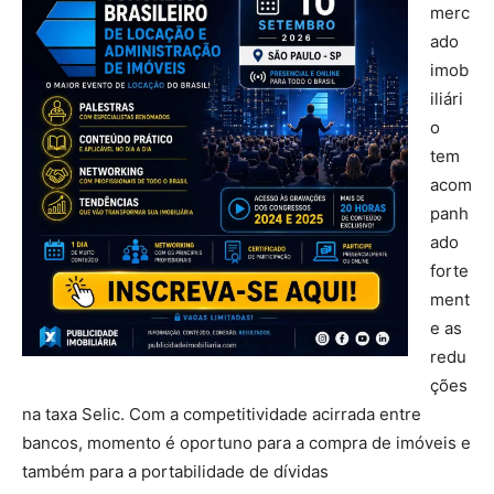
merc
ado
imob
iliári
o
tem
acom
panh
ado
forte
ment
e as
redu
ções
na taxa Selic. Com a competitividade acirrada entre
bancos, momento é oportuno para a compra de imóveis e
também para a portabilidade de dívidas